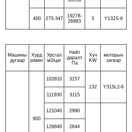
19278-
400
275-347
3
Y132S-6
26983
Нийт
Машины
Хурд
Урсгал
Хүч
моторын
даралт
дугаар
р/мин
м3/цаг
KW
загвар
Па
102810
3157
132
Y315L2-6
111930
3115
121040
2990
900
128840
2844