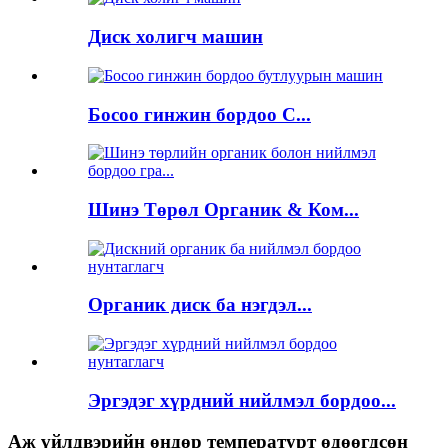
Диск холигч машин
Босоо гинжин бордоо С...
Шинэ Төрөл Органик & Ком...
Органик диск ба нэгдэл...
Эргэдэг хүрдний нийлмэл бордоо...
Аж үйлдвэрийн өндөр температурт өдөөгдсөн