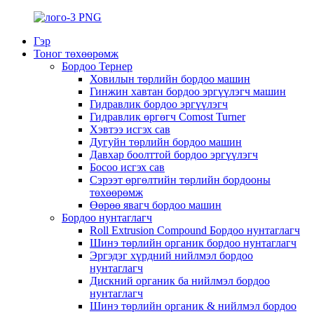
Гэр
Тоног төхөөрөмж
Бордоо Тернер
Ховилын төрлийн бордоо машин
Гинжин хавтан бордоо эргүүлэгч машин
Гидравлик бордоо эргүүлэгч
Гидравлик өргөгч Comost Turner
Хэвтээ исгэх сав
Дугуйн төрлийн бордоо машин
Давхар боолттой бордоо эргүүлэгч
Босоо исгэх сав
Сэрээт өргөлтийн төрлийн бордооны
төхөөрөмж
Өөрөө явагч бордоо машин
Бордоо нунтаглагч
Roll Extrusion Compound Бордоо нунтаглагч
Шинэ төрлийн органик бордоо нунтаглагч
Эргэдэг хүрдний нийлмэл бордоо
нунтаглагч
Дискний органик ба нийлмэл бордоо
нунтаглагч
Шинэ төрлийн органик & нийлмэл бордоо