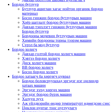
Бордоо бутлуур
Бутлуур ашиглан хагас нойтон органик бордоо
материал
Босоо гинжин бордоо бутлуурын машин
Хоёр шатлалт бордоо бутлуурын машин
Давхар тэнхлэгт гинжин бутлуурын машин
Бордоо бутлуур
Бордооны мочевин бутлуурын машин
Химийн бордооны торны тээрэм машин
Сүрэл ба мод бутлуур
Бордоо холигч
Давхар голтой бордоо холигч машин
Хэвтээ бордоо холигч
Диск холигч машин
BB бордоо холигч
Босоо бордоо холигч
Бордоо хатаагч ба хөргөгч цуврал
Бордоо боловсруулахад эргэдэг нэг цилиндр
хатаах машин
Эргэдэг хүрд хөргөх машин
Эргэдэг бордоо бүрэх машин
Халуун зуух
Аж үйлдвэрийн өндөр температурт өдөөгдсөн сэнс
Циклон нунтаг тоос цуглуулагч