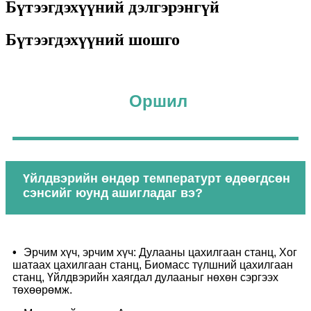
Бүтээгдэхүүний дэлгэрэнгүй
Бүтээгдэхүүний шошго
Оршил
Үйлдвэрийн өндөр температурт өдөөгдсөн
сэнсийг юунд ашигладаг вэ?
•
Эрчим хүч, эрчим хүч: Дулааны цахилгаан станц, Хог
шатаах цахилгаан станц, Биомасс түлшний цахилгаан
станц, Үйлдвэрийн хаягдал дулааныг нөхөн сэргээх
төхөөрөмж.