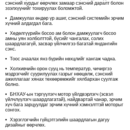
сэнсний хурдыг өөрчлөх замаар сэнсний даралт болон
эзэлхүүнийг тохируулах боломжтой.
•
Дамжуулах өндөр үр ашиг, сэнсний системийн эрчим
хүчний алдагдал бага.
•
Хөдөлгүүрийн босоо ам болон дамжуулагч босоо
амны уян холболттой, бүсийг чангалах, солих
шаардлагагүй, засвар үйлчилгээ багатай яндангийн
сэнс.
•
Тоос ачаалах янз бүрийн нөхцлийг хангаж чадна.
•
Холхивчийн орон сууц нь температур, чичиргээ
мэдрэгчийг суурилуулах газрыг нөөцөлж, сэнсний
ажиллагааг хянах төхөөрөмжийг хялбархан суулгаж
болно.
•
БНХАУ-ын тэргүүлэгч мотор үйлдвэрлэгч (эсвэл
үйлчлүүлэгч шаардлагатай), найдвартай чанар, эрчим
хүч бага зарцуулдаг эрчим хүчний хэмнэлттэй моторыг
сонгох.
•
Хэрэглэгчийн гүйцэтгэлийн шаардлагын дагуу
дизайныг өөрчлөх.