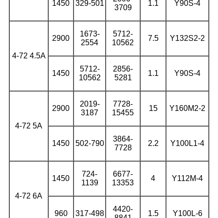
1450
329-501
1.1
Y90S-4
3709
1673-
5712-
2900
7.5
Y132S2-2
2554
10562
4-72 4.5А
5712-
2856-
1450
1.1
Y90S-4
10562
5281
2019-
7728-
2900
15
Y160M2-2
3187
15455
4-72 5А
3864-
1450
502-790
2.2
Y100L1-4
7728
724-
6677-
1450
4
Y112M-4
1139
13353
4-72 6А
4420-
960
317-498
1.5
Y100L-6
8841