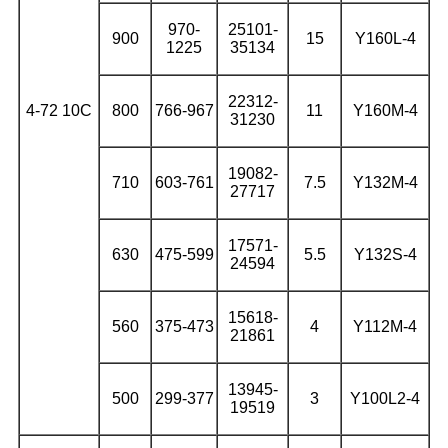
970-
25101-
900
15
Y160L-4
1225
35134
22312-
4-72 10С
800
766-967
11
Y160M-4
31230
19082-
710
603-761
7.5
Y132M-4
27717
17571-
630
475-599
5.5
Y132S-4
24594
15618-
560
375-473
4
Y112M-4
21861
13945-
500
299-377
3
Y100L2-4
19519