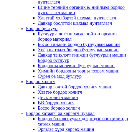
нунтаглагч
Шинэ төрлийн органик & нийлмэл бордоо
нунтаглагч машин
Хавтгай хэлбэртэй шахмал нунтаглагч
Давхар боолттой шахмал нунтаглагч
Бордоо бутлуур
Бутлуур ашиглан хагас нойтон органик
бордоо материал
Босоо гинжин бордоо бутлуурын машин
Хоёр шатлалт бордоо бутлуурын машин
Давхар тэнхлэгт гинжин бутлуурын машин
Бордоо бутлуур
Бордооны мочевин бутлуурын машин
Химийн бордооны торны тээрэм машин
Сүрэл ба мод бутлуур
Бордоо холигч
Давхар голтой бордоо холигч машин
Хэвтээ бордоо холигч
Диск холигч машин
BB бордоо холигч
Босоо бордоо холигч
Бордоо хатаагч ба хөргөгч цуврал
Бордоо боловсруулахад эргэдэг нэг цилиндр
хатаах машин
Эргэдэг хүрд хөргөх машин