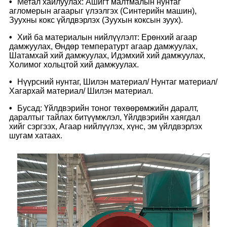
•
Метал хайлуулах: Ашигт малтмалын нунтаг
агломерын агаарыг үлээлгэх (Синтерийн машин),
Зуухны кокс үйлдвэрлэх (Зуухын коксын зуух).
•
Хий ба материалын нийлүүлэлт: Ерөнхий агаар
дамжуулах, Өндөр температурт агаар дамжуулах,
Шатамхай хий дамжуулах, Идэмхий хий дамжуулах,
Холимог хольцтой хий дамжуулах.
•
Нүүрсний нунтаг, Шилэн материал/ Нунтаг материал/
Хагархай материал/ Шилэн материал.
•
Бусад: Үйлдвэрийн тоног төхөөрөмжийн даралт,
даралтыг тайлах битүүмжлэл, Үйлдвэрийн хаягдал
хийг сэргээх, Агаар нийлүүлэх, хүнс, эм үйлдвэрлэх
шугам хатаах.