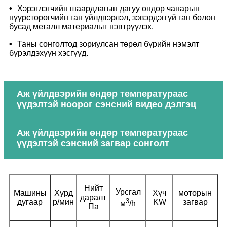
•
Хэрэглэгчийн шаардлагын дагуу өндөр чанарын
нүүрстөрөгчийн ган үйлдвэрлэл, зэвэрдэггүй ган болон
бусад металл материалыг нэвтрүүлэх.
•
Таны сонголтод зориулсан төрөл бүрийн нэмэлт
бүрэлдэхүүн хэсгүүд.
Аж үйлдвэрийн өндөр температураас
үүдэлтэй ноорог сэнсний видео дэлгэц
Аж үйлдвэрийн өндөр температураас
үүдэлтэй сэнсний загвар сонголт
Нийт
Урсгал
Машины
Хурд
Хүч
моторын
даралт
3
дугаар
р/мин
KW
загвар
м
/h
Па