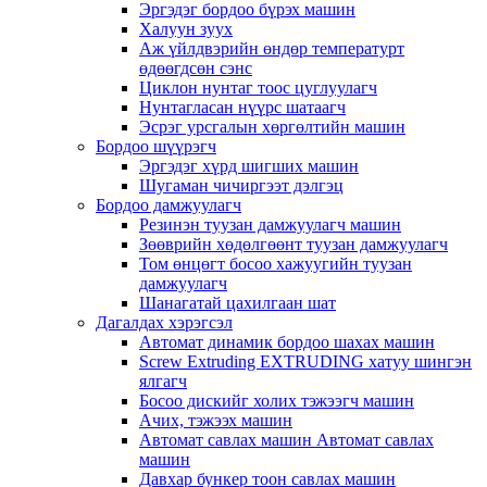
Эргэдэг бордоо бүрэх машин
Халуун зуух
Аж үйлдвэрийн өндөр температурт
өдөөгдсөн сэнс
Циклон нунтаг тоос цуглуулагч
Нунтагласан нүүрс шатаагч
Эсрэг урсгалын хөргөлтийн машин
Бордоо шүүрэгч
Эргэдэг хүрд шигших машин
Шугаман чичиргээт дэлгэц
Бордоо дамжуулагч
Резинэн туузан дамжуулагч машин
Зөөврийн хөдөлгөөнт туузан дамжуулагч
Том өнцөгт босоо хажуугийн туузан
дамжуулагч
Шанагатай цахилгаан шат
Дагалдах хэрэгсэл
Автомат динамик бордоо шахах машин
Screw Extruding EXTRUDING хатуу шингэн
ялгагч
Босоо дискийг холих тэжээгч машин
Ачих, тэжээх машин
Автомат савлах машин Автомат савлах
машин
Давхар бункер тоон савлах машин