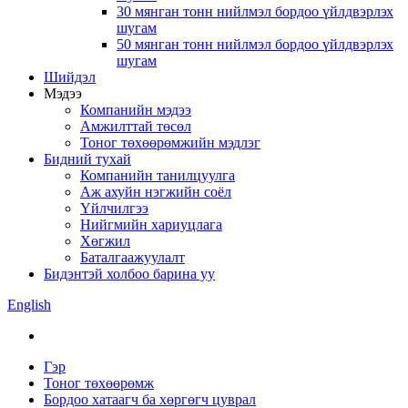
30 мянган тонн нийлмэл бордоо үйлдвэрлэх
шугам
50 мянган тонн нийлмэл бордоо үйлдвэрлэх
шугам
Шийдэл
Мэдээ
Компанийн мэдээ
Амжилттай төсөл
Тоног төхөөрөмжийн мэдлэг
Бидний тухай
Компанийн танилцуулга
Аж ахуйн нэгжийн соёл
Үйлчилгээ
Нийгмийн хариуцлага
Хөгжил
Баталгаажуулалт
Бидэнтэй холбоо барина уу
English
Гэр
Тоног төхөөрөмж
Бордоо хатаагч ба хөргөгч цуврал