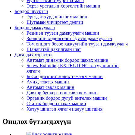
Нунтагласан нүүрс шатаагч
Эсрэг урсгалын хөргөлтийн машин
Бордоо шүүрэгч
Эргэдэг хүрд шигших машин
Шугаман чичиргээт дэлгэц
Бордоо дамжуулагч
Резинэн туузан дамжуулагч машин
Зөөврийн хөдөлгөөнт туузан дамжуулагч
Том өнцөгт босоо хажуугийн туузан дамжуулагч
Шанагатай цахилгаан шат
Дагалдах хэрэгсэл
Автомат динамик бордоо шахах машин
Screw Extruding EXTRUDING хатуу шингэн
ялгагч
Босоо дискийг холих тэжээгч машин
Ачих, тэжээх машин
Автомат савлах машин
Давхар бункер тоон савлах машин
Органик бордоо дугуй өнгөлөх машин
Статик бордоо шахах машин
Хатуу шингэн ялгагч налуу шигших
Онцлох бүтээгдэхүүн