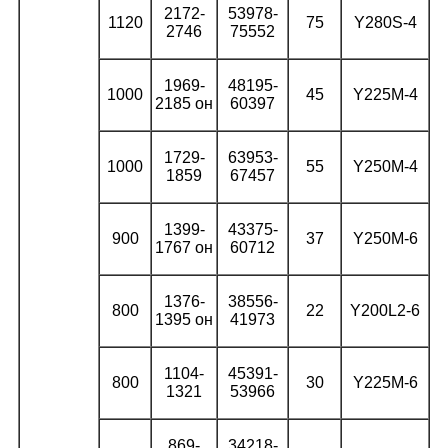
2172-
53978-
1120
75
Y280S-4
2746
75552
1969-
48195-
1000
45
Y225M-4
2185 он
60397
1729-
63953-
1000
55
Y250M-4
1859
67457
1399-
43375-
900
37
Y250M-6
1767 он
60712
1376-
38556-
800
22
Y200L2-6
1395 он
41973
1104-
45391-
800
30
Y225M-6
1321
53966
869-
34218-