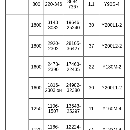
3684-
800
220-346
1.1
Y90S-4
7367
3143-
19646-
1800
30
Y200L1-2
3032
25240
2920-
28105-
1800
37
Y200L2-2
2302
36427
2478-
17463-
1600
22
Y180M-2
2390
22435
1816-
24982-
1600
30
Y200L1-2
2303 он
32380
1106-
13643-
1250
11
Y160M-4
1507
25297
1166-
12224-
1120
7.5
Y132M-4