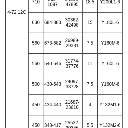
710
18.5
Y200L1-6
1097
47895
4-72 12С
30362-
630
684-883
15
Y180L-6
42498
26989-
560
673-682
7.5
Y160M-6
29381
31774-
560
540-646
11
Y160L-6
37776
24097-
500
430-543
7.5
Y160M-6
33728
21687-
450
434-440
4
Y132M1-6
23610
25532-
450
348-417
5.5
Y132M2-6
30356