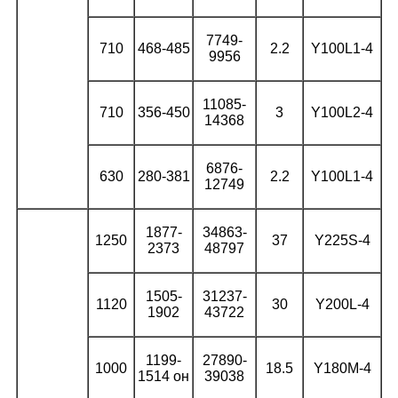
7749-
710
468-485
2.2
Y100L1-4
9956
11085-
710
356-450
3
Y100L2-4
14368
6876-
630
280-381
2.2
Y100L1-4
12749
1877-
34863-
1250
37
Y225S-4
2373
48797
1505-
31237-
1120
30
Y200L-4
1902
43722
1199-
27890-
1000
18.5
Y180M-4
1514 он
39038