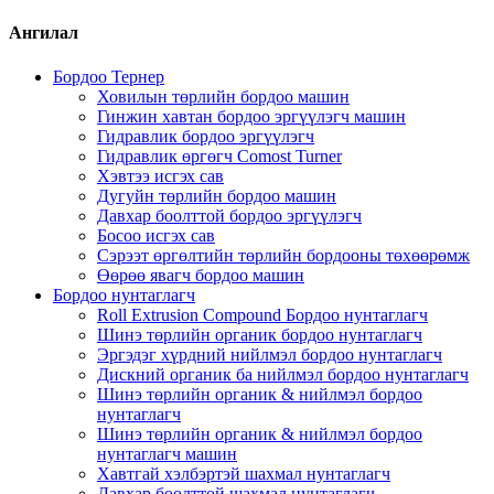
Ангилал
Бордоо Тернер
Ховилын төрлийн бордоо машин
Гинжин хавтан бордоо эргүүлэгч машин
Гидравлик бордоо эргүүлэгч
Гидравлик өргөгч Comost Turner
Хэвтээ исгэх сав
Дугуйн төрлийн бордоо машин
Давхар боолттой бордоо эргүүлэгч
Босоо исгэх сав
Сэрээт өргөлтийн төрлийн бордооны төхөөрөмж
Өөрөө явагч бордоо машин
Бордоо нунтаглагч
Roll Extrusion Compound Бордоо нунтаглагч
Шинэ төрлийн органик бордоо нунтаглагч
Эргэдэг хүрдний нийлмэл бордоо нунтаглагч
Дискний органик ба нийлмэл бордоо нунтаглагч
Шинэ төрлийн органик & нийлмэл бордоо
нунтаглагч
Шинэ төрлийн органик & нийлмэл бордоо
нунтаглагч машин
Хавтгай хэлбэртэй шахмал нунтаглагч
Давхар боолттой шахмал нунтаглагч