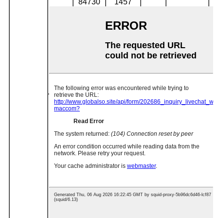
84730
1457
630
55
Y280M-6
90193
1386
95503
1309
100730
1218
63974
1214
69645
1198
75316
1150
560
37
Y250M-6
80172
1094
84892
1033