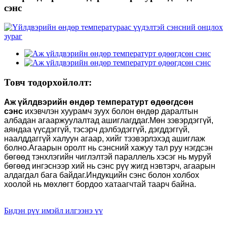
сэнс
Товч тодорхойлолт:
Аж үйлдвэрийн өндөр температурт өдөөгдсөн
сэнс
ихэвчлэн хуурамч зуух болон өндөр даралтын
албадан агааржуулалтад ашиглагддаг.Мөн зэвэрдэггүй,
аяндаа үүсдэггүй, тэсэрч дэлбэдэггүй, дэгддэггүй,
наалддаггүй халуун агаар, хийг тээвэрлэхэд ашиглаж
болно.Агаарын оролт нь сэнсний хажуу тал руу нэгдсэн
бөгөөд тэнхлэгийн чиглэлтэй параллель хэсэг нь муруй
бөгөөд ингэснээр хий нь сэнс рүү жигд нэвтэрч, агаарын
алдагдал бага байдаг.Индукцийн сэнс болон холбох
хоолой нь мөхлөгт бордоо хатаагчтай таарч байна.
Бидэн рүү имэйл илгээнэ үү