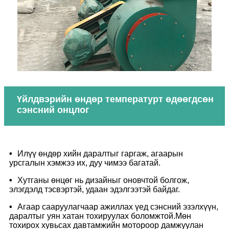
Үйлдвэрийн өндөр температурт өдөөгдсөн
сэнсний онцлог
•
Илүү өндөр хийн даралтыг гаргаж, агаарын
урсгалын хэмжээ их, дуу чимээ багатай.
•
Хутганы өнцөг нь дизайныг оновчтой болгож,
элэгдэлд тэсвэртэй, удаан эдэлгээтэй байдаг.
•
Агаар сааруулагчаар ажиллах үед сэнсний эзэлхүүн,
даралтыг уян хатан тохируулах боломжтой.Мөн
тохирох хувьсах давтамжийн мотороор дамжуулан